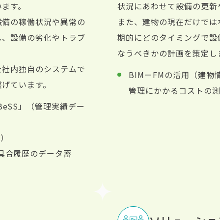
います。
状況にあわせて設備の更新
設備の稼働状況や異常の
また、建物の現在だけでは
し、設備の劣化やトラブ
期的にどのタイミングで設
なうべきかの計画を策定し
を社内独自のシステムで
BIMーFMの活用（建
繋げています。
管理にかかるコストの
eSS」（管理実績デー
断）
具合履歴のデータ蓄